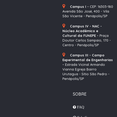
Campus I -
CEP: 16303-180
Avenida São José, 400 - Vila
São Vicente - Penápolis/SP
Campus IV - NAC -
Núcleo Acadêmico e
Cultural da FUNEPE -
Praça
Doutor Carlos Sampaio, 170 -
Centro - Penápolis/SP
Campus III - Campo
Experimental de Engenharias
-
Estrada Vicinal Armando
Vianna Egreja Bairro
Urutagua - Sítio São Pedro -
Penápolis/SP
SOBRE
FAQ