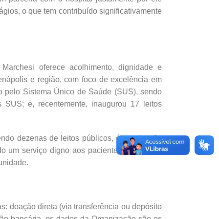
gios, o que tem contribuído significativamente
Marchesi oferece acolhimento, dignidade e
nápolis e região, com foco de excelência em
ento pelo Sistema Único de Saúde (SUS), sendo
s SUS; e, recentemente, inaugurou 17 leitos
endo dezenas de leitos públicos, é um desafio
ndo um serviço digno aos pacientes do SUS, a
unidade.
 doação direta (via transferência ou depósito
ação bancária, os dados da Organização são os