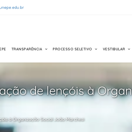
unepe.edu.br
EPE
TRANSPARÊNCIA
PROCESSO SELETIVO
VESTIBULAR
ação de lençóis à Organ
nçóis à Organização Social João Marchesi