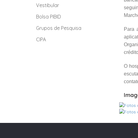
Vestibular
seguin
March
Bolsa PIBID
Grupos de Pesquisa
Para a
aplica
CIPA
Organ
crédit
O hosp
escut
contat
Imag