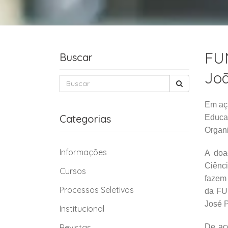
FUN
Buscar
Joã
Em aç
Categorias
Educac
Organi
Informações
A doa
Ciênci
Cursos
fazem 
Processos Seletivos
da FUN
José P
Institucional
Revistas
De ac