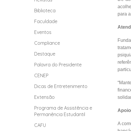
acolhe
Biblioteca
para a
Faculdade
Atend
Eventos
Funda
Compliance
trata
Destaque
psiqui
refer
Palavra do Presidente
partic
CENEP
“Mante
Dicas de Entretenimento
financ
Extensão
solida
Programa de Assistência e
Apoio
Permanência Estudantil
A comu
CAFU
bancár