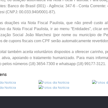
tes: Banco do Brasil (001) - Agência: 347-6 - Conta Corrente: 
esi (CNPJ: 00.033.940/0001-87).
s doações via Nota Fiscal Paulista, que não prevê custo al
tivo da Nota Fiscal Paulista, ir ao menu “Entidades”, clica
ização Social João Marchesi (por nome ou município de Penáp
os de cupons fiscais com CPF serão automaticamente revertidos 
ital também aceita voluntários dispostos a oferecer carinho, pr
a ativa, apoiando o tratamento humanizado. Para mais inform
o pelos números (18) 3654-7300 e whatsapp (18) 99177-3121.
ens