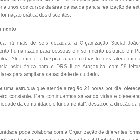
r alunos dos cursos da área da saúde para a realização de está
 formação prática dos discentes.
imento
da há mais de seis décadas, a Organização Social João 
mento humanizado para pessoas em sofrimento psíquico em Pe
atria. Atualmente, o hospital atua em duas frentes: atendim
ência psiquiátrica para o DRS II de Araçatuba, com 58 leito
ulares para ampliar a capacidade de cuidado.
r uma estrutura que atende a região 24 horas por dia, oferec
eiro constante. Para continuarmos salvando vidas e oferece
riedade da comunidade é fundamental”, destacou a direção da 
nidade pode colaborar com a Organização de diferentes formas:
io), ou doação automática via Nota Fiscal Paulista. Para do