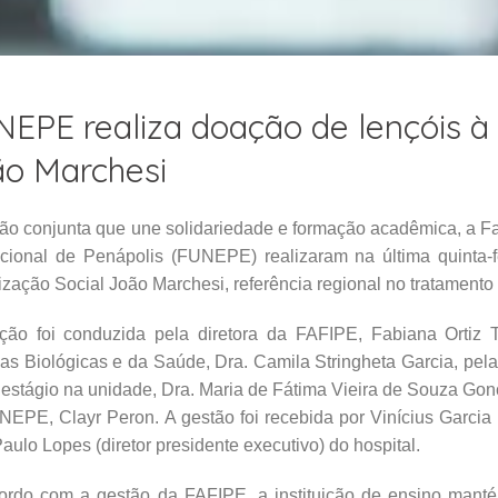
EPE realiza doação de lençóis à
o Marchesi
ão conjunta que une solidariedade e formação acadêmica, a F
ional de Penápolis (FUNEPE) realizaram na última quinta-fe
zação Social João Marchesi, referência regional no tratamento
ção foi conduzida pela diretora da FAFIPE, Fabiana Ortiz 
as Biológicas e da Saúde, Dra. Camila Stringheta Garcia, pela
estágio na unidade, Dra. Maria de Fátima Vieira de Souza Gonça
EPE, Clayr Peron. A gestão foi recebida por Vinícius Garcia M
aulo Lopes (diretor presidente executivo) do hospital.
ordo com a gestão da FAFIPE, a instituição de ensino mantém