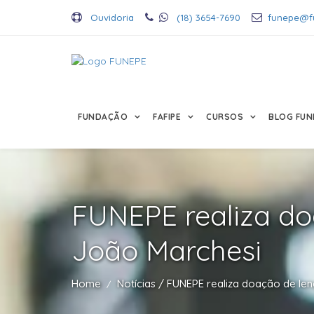
Ouvidoria
(18) 3654-7690
funepe@f
FUNDAÇÃO
FAFIPE
CURSOS
BLOG FUN
FUNEPE realiza do
João Marchesi
Home
Notícias / FUNEPE realiza doação de le