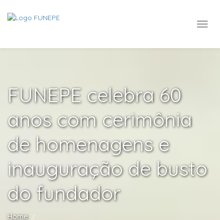
FUNEPE celebra 60
anos com cerimônia
de homenagens e
inauguração de busto
do fundador
Home