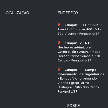
LOCALIZAÇÃO
ENDEREÇO
Campus I -
CEP: 16303-180
Avenida São José, 400 - Vila
São Vicente - Penápolis/SP
Campus IV - NAC -
Núcleo Acadêmico e
Cultural da FUNEPE -
Praça
Doutor Carlos Sampaio, 170 -
Centro - Penápolis/SP
Campus III - Campo
Experimental de Engenharias
-
Estrada Vicinal Armando
Vianna Egreja Bairro
Urutagua - Sítio São Pedro -
Penápolis/SP
SOBRE