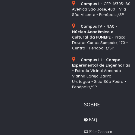
Campus I -
CEP: 16303-180
Avenida São José, 400 - Vila
São Vicente - Penápolis/SP
Campus IV - NAC -
Núcleo Acadêmico e
Cultural da FUNEPE -
Praça
Doutor Carlos Sampaio, 170 -
Centro - Penápolis/SP
Campus III - Campo
Experimental de Engenharias
-
Estrada Vicinal Armando
Vianna Egreja Bairro
Urutagua - Sítio São Pedro -
Penápolis/SP
SOBRE
FAQ
Fale Conosco