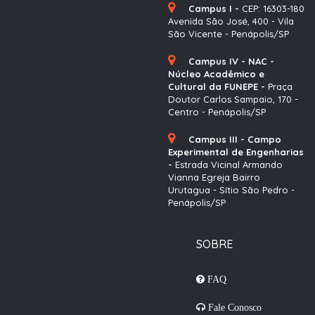
Campus I -
CEP: 16303-180
Avenida São José, 400 - Vila
São Vicente - Penápolis/SP
Campus IV - NAC -
Núcleo Acadêmico e
Cultural da FUNEPE -
Praça
Doutor Carlos Sampaio, 170 -
Centro - Penápolis/SP
Campus III - Campo
Experimental de Engenharias
-
Estrada Vicinal Armando
Vianna Egreja Bairro
Urutagua - Sítio São Pedro -
Penápolis/SP
SOBRE
FAQ
Fale Conosco