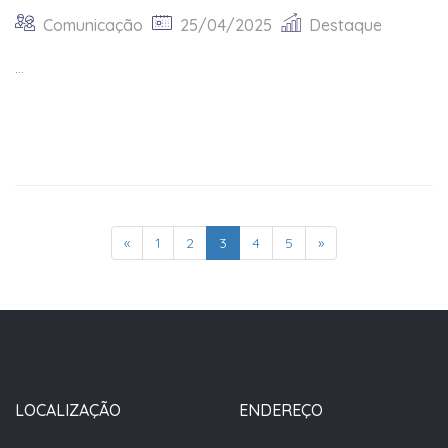
Comunicação
25/04/2025
Destaque
...
«
1
2
3
4
5
»
LOCALIZAÇÃO
ENDEREÇO