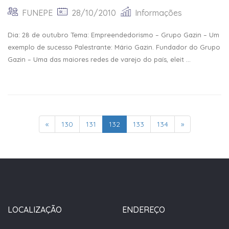
FUNEPE
28/10/2010
Informações
Dia: 28 de outubro Tema: Empreendedorismo – Grupo Gazin – Um
exemplo de sucesso Palestrante: Mário Gazin. Fundador do Grupo
Gazin – Uma das maiores redes de varejo do país, eleit ...
«
130
131
132
133
134
»
LOCALIZAÇÃO
ENDEREÇO