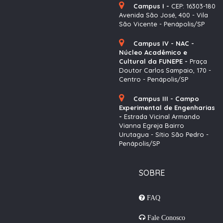
Campus I -
CEP: 16303-180
Avenida São José, 400 - Vila
São Vicente - Penápolis/SP
Campus IV - NAC -
Núcleo Acadêmico e
Cultural da FUNEPE -
Praça
Doutor Carlos Sampaio, 170 -
Centro - Penápolis/SP
Campus III - Campo
Experimental de Engenharias
-
Estrada Vicinal Armando
Vianna Egreja Bairro
Urutagua - Sítio São Pedro -
Penápolis/SP
SOBRE
FAQ
Fale Conosco