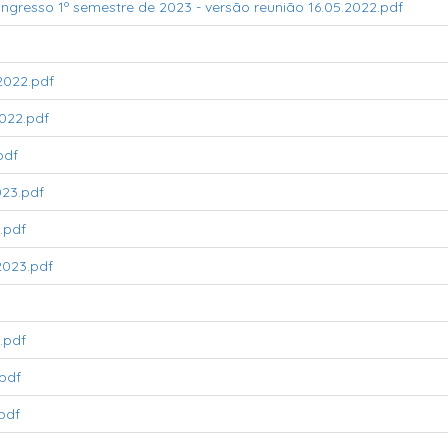
 ingresso 1º semestre de 2023 - versão reunião 16.05.2022.pdf
2022.pdf
022.pdf
pdf
23.pdf
.pdf
023.pdf
.pdf
pdf
pdf